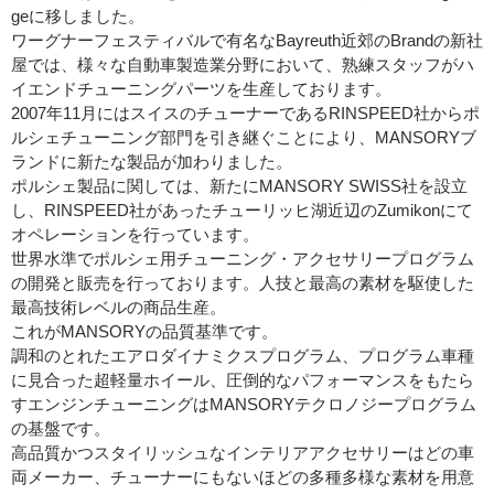
geに移しました。
ワーグナーフェスティバルで有名なBayreuth近郊のBrandの新社
屋では、様々な自動車製造業分野において、熟練スタッフがハ
イエンドチューニングパーツを生産しております。
2007年11月にはスイスのチューナーであるRINSPEED社からポ
ルシェチューニング部門を引き継ぐことにより、MANSORYブ
ランドに新たな製品が加わりました。
ポルシェ製品に関しては、新たにMANSORY SWISS社を設立
し、RINSPEED社があったチューリッヒ湖近辺のZumikonにて
オペレーションを行っています。
世界水準でポルシェ用チューニング・アクセサリープログラム
の開発と販売を行っております。人技と最高の素材を駆使した
最高技術レベルの商品生産。
これがMANSORYの品質基準です。
調和のとれたエアロダイナミクスプログラム、プログラム車種
に見合った超軽量ホイール、圧倒的なパフォーマンスをもたら
すエンジンチューニングはMANSORYテクロノジープログラム
の基盤です。
高品質かつスタイリッシュなインテリアアクセサリーはどの車
両メーカー、チューナーにもないほどの多種多様な素材を用意