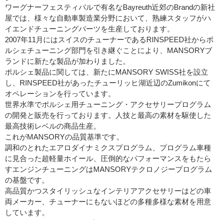
ワーグナーフェスティバルで有名なBayreuth近郊のBrandの新社
屋では、様々な自動車製造業分野において、熟練スタッフがハ
イエンドチューニングパーツを生産しております。
2007年11月にはスイスのチューナーであるRINSPEED社からポ
ルシェチューニング部門を引き継ぐことにより、MANSORYブ
ランドに新たな製品が加わりました。
ポルシェ製品に関しては、新たにMANSORY SWISS社を設立
し、RINSPEED社があったチューリッヒ湖近辺のZumikonにて
オペレーションを行っています。
世界水準でポルシェ用チューニング・アクセサリープログラム
の開発と販売を行っております。人技と最高の素材を駆使した
最高技術レベルの商品生産。
これがMANSORYの品質基準です。
調和のとれたエアロダイナミクスプログラム、プログラム車種
に見合った超軽量ホイール、圧倒的なパフォーマンスをもたら
すエンジンチューニングはMANSORYテクロノジープログラム
の基盤です。
高品質かつスタイリッシュなインテリアアクセサリーはどの車
両メーカー、チューナーにもないほどの多種多様な素材を用意
しています。