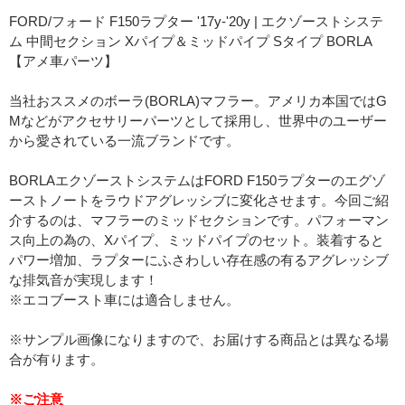
FORD/フォード F150ラプター '17y-'20y | エクゾーストシステ
ム 中間セクション Xパイプ＆ミッドパイプ Sタイプ BORLA
【アメ車パーツ】
当社おススメのボーラ(BORLA)マフラー。アメリカ本国ではG
Mなどがアクセサリーパーツとして採用し、世界中のユーザー
から愛されている一流ブランドです。
BORLAエクゾーストシステムはFORD F150ラプターのエグゾ
ーストノートをラウドアグレッシブに変化させます。今回ご紹
介するのは、マフラーのミッドセクションです。パフォーマン
ス向上の為の、Xパイプ、ミッドパイプのセット。装着すると
パワー増加、ラプターにふさわしい存在感の有るアグレッシブ
な排気音が実現します！
※エコブースト車には適合しません。
※サンプル画像になりますので、お届けする商品とは異なる場
合が有ります。
※ご注意