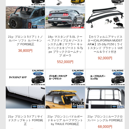
21y- ブロンコ 5ドア | トノ
18y- マスタング 5.0L クー
【カリフォルニアマッドス
カバー ソフト カバーキン
ペ アクティブエキゾースト
ター/CALIFORNIA MUDST
グ FORD純正
システム車 | マフラー キャ
AR★】15-18y F150 | ライ
タバックエキゾースト S-Ty
トスタンド ブラケット Uボ
36,800円
pe ブラッククロームチッ
ール＆ライト付き
プ ボーラ
92,000円
552,000円
21y- ブロンコ 5ドア | サイ
21y- ブロンコ | パドルボー
21y- ブロンコ | ルーフクロ
ドステップキット FORD純
ドキャリア ルーフマウント
スバー シングル FORD純正
正
by THULE FORD純正
68,000円