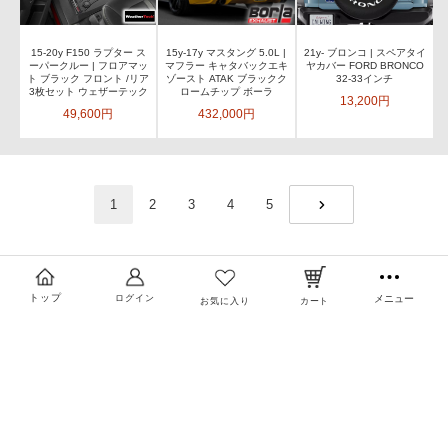
15-20y F150 ラプター ス
15y-17y マスタング 5.0L |
21y- ブロンコ | スペアタイ
ーパークルー | フロアマッ
マフラー キャタバックエキ
ヤカバー FORD BRONCO
ト ブラック フロント /リア
ゾースト ATAK ブラックク
32-33インチ
3枚セット ウェザーテック
ロームチップ ボーラ
13,200円
49,600円
432,000円
1
2
3
4
5
NEXT
トップ
ログイン
メニュー
お気に入り
カート