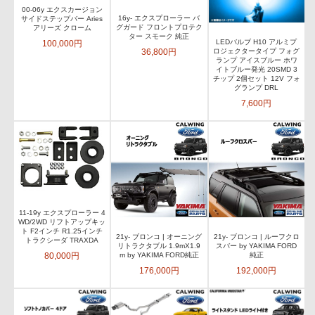
00-06y エクスカージョン
16y- エクスプローラー バ
サイドステップバー Aries
グガード フロントプロテク
アリーズ クローム
ター スモーク 純正
LEDバルブ H10 アルミプ
100,000円
36,800円
ロジェクタータイプ フォグ
ランプ アイスブルー ホワ
イトブルー発光 20SMD 3
チップ 2個セット 12V フォ
グランプ DRL
7,600円
11-19y エクスプローラー 4
WD/2WD リフトアップキッ
ト F2インチ R1.25インチ
21y- ブロンコ | オーニング
21y- ブロンコ | ルーフクロ
トラクシーダ TRAXDA
リトラクタブル 1.9mX1.9
スバー by YAKIMA FORD
80,000円
m by YAKIMA FORD純正
純正
176,000円
192,000円