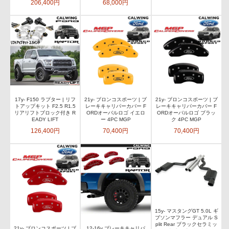
206,400円
68,000円
17y- F150 ラプター | リフ
21y- ブロンコスポーツ | ブ
21y- ブロンコスポーツ | ブ
トアップキット F2.5 R1.5
レーキキャリパーカバー F
レーキキャリパーカバー F
リアリフトブロック付き R
ORDオーバルロゴ イエロ
ORDオーバルロゴ ブラッ
EADY LIFT
ー 4PC MGP
ク 4PC MGP
126,400円
70,400円
70,400円
15y- マスタングGT 5.0L ギ
ブソンマフラー デュアル S
plit Rear ブラックセラミッ
21y- ブロンコスポーツ | ブ
12-16y ブレーキキャリパ