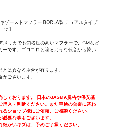
'20y エキゾーストマフラー BORLA製 デュアルタイプ
パーツ】
場アメリカでも知名度の高いマフラーで、GMなど
カーです。ゴロゴロと唸るような低音から乾い
。
品とは異なる場合が有ります。
合がございます。
しております。 日本のJASMA規格や保安基
ご購入・判断ください。また車検の合否に関わ
れるショップ様にご依頼、ご相談ください。
Eメー
が必要な事もございます。
プライバ
な細かいキズは、予めご了承ください。