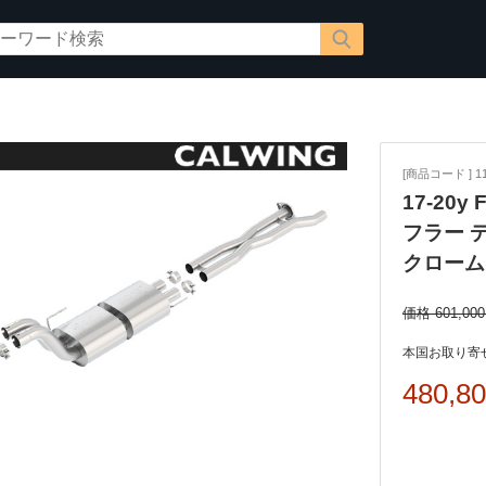
[商品コード ] 11
17-20
フラー 
クローム
価格 601,00
本国お取り寄せ
480,8