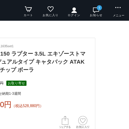
!
カート
お気に入り
ログイン
お知らせ
メニュー
1635set1
y F150 ラプター 3.5L エキゾーストマ
デュアルタイプ キャタバック ATAK
チップ ボーラ
0円
お取り寄せ
納期1-3週間
00円
（税込528,880円）