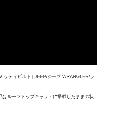
ッティビルト | JEEP/ジープ WRANGLER/ラ
品はルーフトップキャリアに搭載したままの状
すので、装着するだけでアウトドアの本場、アメリカ
約1分でテントを開く事が可能です。車と合わせ
通常はルーフトップキャリアに収納しておりま
クトに搭載可能です！