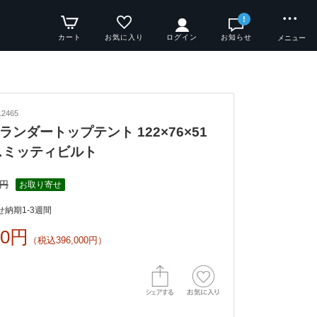
!
カート
お気に入り
ログイン
お知らせ
メニュー
2465
ランダートップテント 122×76×51
スミッティビルト
0円
お取り寄せ
納期1-3週間
00円
（税込396,000円）