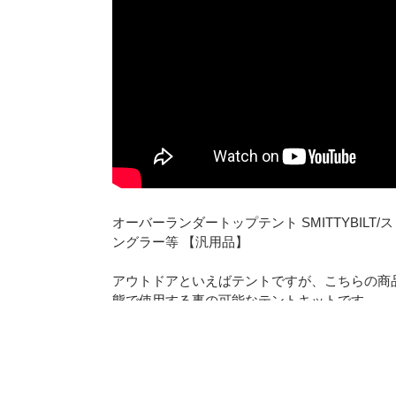
オーバーランダートップテント SMITTYBILT/スミ
ングラー等 【汎用品】
アウトドアといえばテントですが、こちらの商
態で使用する事の可能なテントキットです。
アメリカ本国でもSMITTYBILTは大人気で
の雰囲気が出てカッコいいですね！ご使用時は
て使用する事で更に利便性も向上します。尚、
すのでご利用後は綺麗に折りたたむ事でコンパ