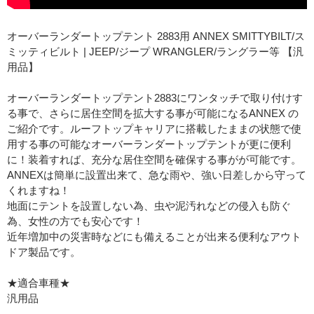
オーバーランダートップテント 2883用 ANNEX SMITTYBILT/ス
ミッティビルト | JEEP/ジープ WRANGLER/ラングラー等 【汎
用品】
オーバーランダートップテント2883にワンタッチで取り付けす
る事で、さらに居住空間を拡大する事が可能になるANNEX の
ご紹介です。ルーフトップキャリアに搭載したままの状態で使
用する事の可能なオーバーランダートップテントが更に便利
に！装着すれば、充分な居住空間を確保する事がが可能です。
ANNEXは簡単に設置出来て、急な雨や、強い日差しから守って
くれますね！
地面にテントを設置しない為、虫や泥汚れなどの侵入も防ぐ
為、女性の方でも安心です！
近年増加中の災害時などにも備えることが出来る便利なアウト
ドア製品です。
★適合車種★
汎用品