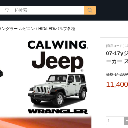
ラングラー ルビコン
/
HID/LED/バルブ各種
[商品コード ] 11
07-17
ーカー 
価格 14,200
11,40