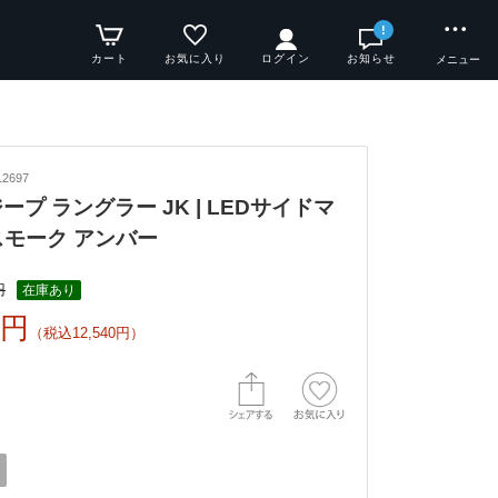
!
カート
お気に入り
ログイン
お知らせ
メニュー
2697
yジープ ラングラー JK | LEDサイドマ
スモーク アンバー
円
在庫あり
0円
（税込12,540円）