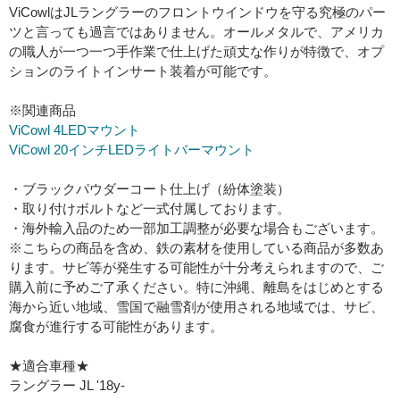
ViCowlはJLラングラーのフロントウインドウを守る究極のパー
ツと言っても過言ではありません。オールメタルで、アメリカ
の職人が一つ一つ手作業で仕上げた頑丈な作りが特徴で、オプ
ションのライトインサート装着が可能です。
※関連商品
ViCowl 4LEDマウント
ViCowl 20インチLEDライトバーマウント
・ブラックパウダーコート仕上げ（紛体塗装）
・取り付けボルトなど一式付属しております。
・海外輸入品のため一部加工調整が必要な場合もございます。
※こちらの商品を含め、鉄の素材を使用している商品が多数あ
ります。サビ等が発生する可能性が十分考えられますので、ご
購入前に予めご了承ください。特に沖縄、離島をはじめとする
海から近い地域、雪国で融雪剤が使用される地域では、サビ、
腐食が進行する可能性があります。
★適合車種★
ラングラー JL '18y-