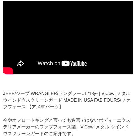
商品説明
JEEP/ジープ WRANGLER/ラングラー JL '18y- | ViCowl メタル
ウインドウスクリーンガード MADE IN USA FAB FOURS/ファ
ブフォース 【アメ車パーツ】
今やオフロードキングと言っても過言ではないボディーエクス
テリアメーカーのファブフォース製、ViCowl メタル ウインド
ウスクリーンガードのご紹介です。