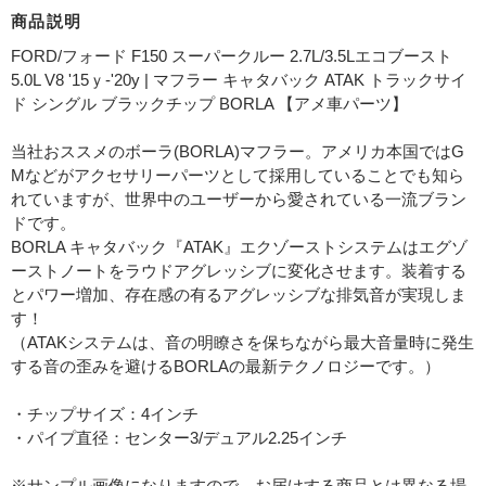
商品説明
FORD/フォード F150 スーパークルー 2.7L/3.5Lエコブースト
5.0L V8 '15ｙ-'20y | マフラー キャタバック ATAK トラックサイ
ド シングル ブラックチップ BORLA 【アメ車パーツ】
当社おススメのボーラ(BORLA)マフラー。アメリカ本国ではG
Mなどがアクセサリーパーツとして採用していることでも知ら
れていますが、世界中のユーザーから愛されている一流ブラン
ドです。
BORLA キャタバック『ATAK』エクゾーストシステムはエグゾ
ーストノートをラウドアグレッシブに変化させます。装着する
とパワー増加、存在感の有るアグレッシブな排気音が実現しま
す！
（ATAKシステムは、音の明瞭さを保ちながら最大音量時に発生
する音の歪みを避けるBORLAの最新テクノロジーです。）
・チップサイズ：4インチ
・パイプ直径：センター3/デュアル2.25インチ
※サンプル画像になりますので、お届けする商品とは異なる場