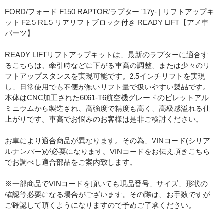
FORD/フォード F150 RAPTOR/ラプター '17y- | リフトアップキ
ット F2.5 R1.5 リアリフトブロック付き READY LIFT【アメ車
パーツ】
READY LIFTリフトアップキットは、最新のラプターに適合す
るこちらは、牽引時などに下がる車高の調整、または少々のリ
フトアップスタンスを実現可能です。2.5インチリフトを実現
し、日常使用でも不便が無いリフト量で扱いやすい製品です。
本体はCNC加工された6061-T6航空機グレードのビレットアル
ミニウムから製造され、高強度で精度も高く、高級感溢れる仕
上がりです。車高でお悩みのお客様は是非ご検討ください。
お車により適合商品が異なります。その為、VINコード(シリア
ルナンバー)が必要になります。VINコードをお伝え頂きこちら
でお調べし適合部品をご案内致します。
※一部商品でVINコードを頂いても現品番号、サイズ、形状の
確認等必要になる場合がございます。その際は、お手数ですが
ご確認して頂くようになりますので予めご了承ください。