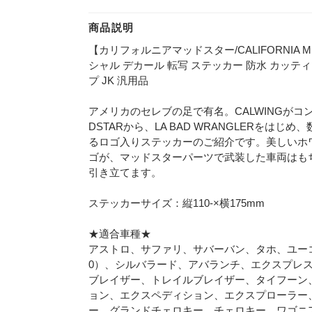
商品説明
【カリフォルニアマッドスター/CALIFORNIA MUD
シャル デカール 転写 ステッカー 防水 カッティング
プ JK 汎用品
アメリカのセレブの足で有名。CALWINGがコンプ
DSTARから、LA BAD WRANGLERをはじ
るロゴ入りステッカーのご紹介です。美しいホ
ゴが、マッドスターパーツで武装した車両はも
引き立てます。
ステッカーサイズ：縦110-×横175mm
★適合車種★
アストロ、サファリ、サバーバン、タホ、ユーコン、
0）、シルバラード、アバランチ、エクスプレス
ブレイザー、トレイルブレイザー、タイフーン、
ョン、エクスペディション、エクスプローラー、
ー、グランドチェロキー、チェロキー、ワゴニ