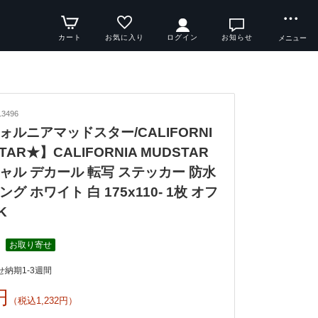
カート
お気に入り
ログイン
お知らせ
メニュー
3496
ォルニアマッドスター/CALIFORNI
TAR★】CALIFORNIA MUDSTAR
ャル デカール 転写 ステッカー 防水
グ ホワイト 白 175x110- 1枚 オフ
K
お取り寄せ
納期1-3週間
円
（税込1,232円）