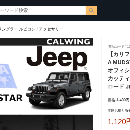
ラングラー ルビコン
/
アクセサリー
[商品コード ] 11
【カリフ
A MUDS
オフィシ
カッティン
ロード J
価格 1,400円
本国お取り寄せ
1,120