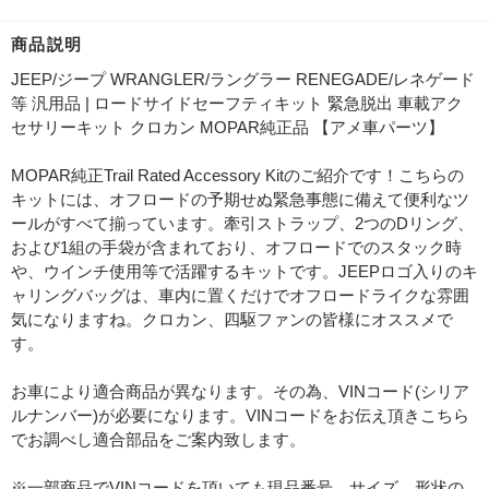
商品説明
JEEP/ジープ WRANGLER/ラングラー RENEGADE/レネゲード
等 汎用品 | ロードサイドセーフティキット 緊急脱出 車載アク
セサリーキット クロカン MOPAR純正品 【アメ車パーツ】
MOPAR純正Trail Rated Accessory Kitのご紹介です！こちらの
キットには、オフロードの予期せぬ緊急事態に備えて便利なツ
ールがすべて揃っています。牽引ストラップ、2つのDリング、
および1組の手袋が含まれており、オフロードでのスタック時
や、ウインチ使用等で活躍するキットです。JEEPロゴ入りのキ
ャリングバッグは、車内に置くだけでオフロードライクな雰囲
気になりますね。クロカン、四駆ファンの皆様にオススメで
す。
お車により適合商品が異なります。その為、VINコード(シリア
ルナンバー)が必要になります。VINコードをお伝え頂きこちら
でお調べし適合部品をご案内致します。
※一部商品でVINコードを頂いても現品番号、サイズ、形状の