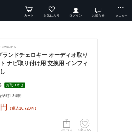
カート
お気に入り
ログイン
お知らせ
メニュー
5628set1b
4y グランドチェロキー オーディオ取り
ト ナビ取り付け用 交換用 インフィ
し
円
お取り寄せ
納期1-3週間
0円
（税込16,720円）