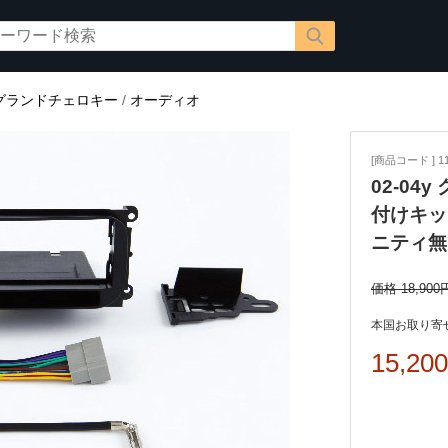
グランドチェロキー
/
オーディオ
[商品コード ] 11
02-0
付けキッ
ニティ無
価格 18,900
本国お取り寄せ
15,20