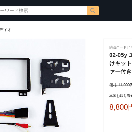
ディオ
[商品コード ] 115
02-0
けキット
ァー付き
価格 11,000
本国お取り寄せ
8,800