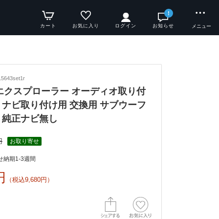
!
カート
お気に入り
ログイン
お知らせ
メニュー
643set1r
5y エクスプローラー オーディオ取り付
 ナビ取り付け用 交換用 サブウーフ
 純正ナビ無し
円
お取り寄せ
納期1-3週間
円
（税込9,680円）