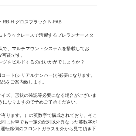
 RB-H グロスブラック N-FAB
アムトラックレースで活躍するプレランナースタ
状で、マルチマウントシステムを搭載してお
が可能です。
ングをビルドするのはいかがでしょうか？
Nコード(シリアルナンバー)が必要になります。
部品をご案内致します。
サイズ、形状の確認等必要になる場合がございま
Eメー
うになりますので予めご了承ください。
プライバ
合が有ります。）の英数字で構成されており、そこ
は同じお車でも一定の配列以外異なった英数字が
に運転席側のフロントガラスを外から見て頂き下