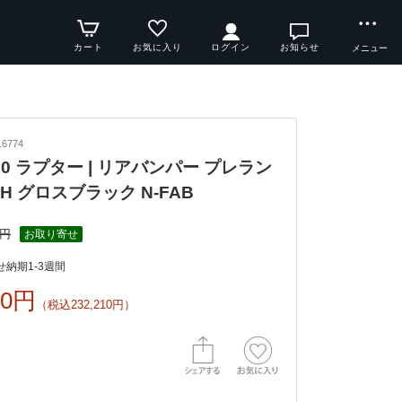
カート
お気に入り
ログイン
お知らせ
メニュー
6774
F150 ラプター | リアバンパー プレラン
-H グロスブラック N-FAB
5円
お取り寄せ
納期1-3週間
00円
（税込232,210円）