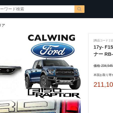
リア
[商品コード ] 11
17y- 
ナー RB
価格 234,54
本国お取り寄せ
211,1