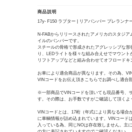
商品説明
17y- F150 ラプター | リアバンパー プレランナー
N-FABからリリースされたアメリカのスタジ
イルのバンパーです。
スチールの骨格で形成されたアグレッシブな形
り、LEDライトを様々な組み合えせでマウント
リフトアップなどと組み合わせてオフロードキ
お車により適合商品が異なります。その為、VI
VINコードをお伝え頂きこちらでお調べし適合
※一部商品でVINコードを頂いても現品番号、
す。その際は、お手数ですがご確認して頂くよ
VINコードとは、17桁（年式により異なる場
に車輌情報が詰め込まれています。VINコード
入っている為、同じNOは存在致しません。主
の方に表記されていますのでご確認ください。