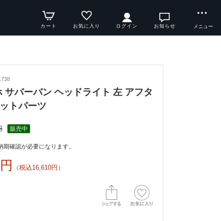
カート
お気に入り
ログイン
お知らせ
メニュー
738
タホ サバーバン ヘッドライト 左 アフタ
ットパーツ
円
販売中
納期確認が必要になります。
0円
（税込16,610円）