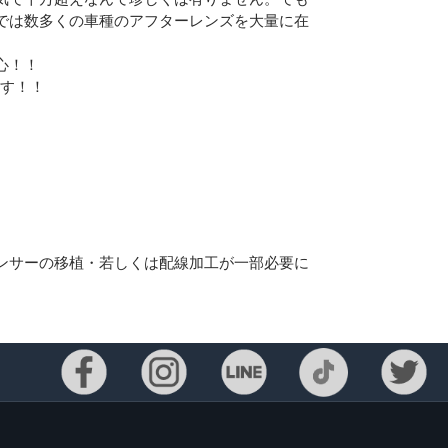
では数多くの車種のアフターレンズを大量に在
心！！
ます！！
。
ンサーの移植・若しくは配線加工が一部必要に
Eメー
プライバ