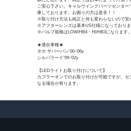
ご安心下さい。キャルウイングパーツセンター
庫しております。お困りの方は是非！！
※取り付け方法も純正と何も変わらないので安
※アフターレンズは基本US仕様になっており
※バルブ規格はLOW/HB4・HI/HB3になります
★適合車種★
タホ サバーバン'00-'06y
シルバラード'99-'02y
【LEDライトお取り付けについて】
カプラーオンでのお取り付けが可能ですが、セ
なる場合が有ります。