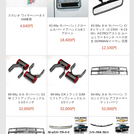
ステレオ ワイヤーハーネス
GM車用
4,640円
92-99y サバーバン | クロー
92-99y タホ サバーバン C/
ムカバー ドアハンドル&リ
Kトラック（C-1500・K-15
アゲート
00）ASTRO/アストロ ルー
ムミラー 8インチ ベース付
18,400円
き DORMAN/ドーマン 汎用
12,100円
88-99y タホ サバーバン DJ
88-98y C/Kトラック DJM
94-99y タホ サバーバン フ
M リフトアップシャックル
リフトアップシャックル 1-
ロントグリル アフターマー
1-1/2インチ
1/2インチ
ケットパーツ
32,000円
32,000円
52,000円