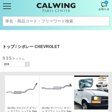
!
お知らせ
トップ
/ シボレー CHEVROLET
935
アイテム
94-95y タホ 2ドア ギブソ
00-06y サバーバン ギブソ
ン マフラー シングル Swe
ン マフラー シングル Swe