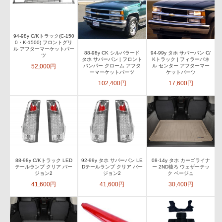
94-98y C/Kトラック(C-150
0・K-1500) フロントグリ
ル アフターマーケットパー
88-98y CK シルバラード
94-99y タホ サバーバン C/
ツ
タホ サバーバン | フロント
Kトラック | フィラーパネ
52,000円
バンパー クローム アフタ
ル センター アフターマー
ーマーケットパーツ
ケットパーツ
102,400円
17,600円
88-98y C/Kトラック LED
92-99y タホ サバーバン LE
08-14y タホ カーゴライナ
テールランプ クリア バー
Dテールランプ クリア バー
ー 2ND後ろ ウェザーテッ
ジョン2
ジョン2
ク ベージュ
41,600円
41,600円
30,400円