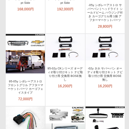
pt Side
pt Side
-05y シボレーアストロ サ
168,000円
192,000円
バーバン | ヘッドライト シ
ールドビーム ハウジング付
き カーゴグリル用 1個 ア
フターマーケットパーツ
28,800円
95-02y CKシリーズ オーデ
-02y タホ サバーバン オー
ィオ取り付けキット ナビ取
ディオ取り付けキット ナビ
り付け用 交換用 BOSE無
取り付け用 交換用 BOSE
し
無し
95-05y シボレーアストロ
フロントグリル アフターマ
16,200円
16,200円
ーケットパーツ カーゴフェ
イスタイプ
72,000円