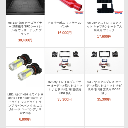
08-14y タホ カーゴライナ
チェリーボム マフラー 30
96-05y アストロ フロアマ
ー 2ND後ろ/3RDシートレ
インチ
ット キャプテンシート 7人
ール有 ウェザーテック ブ
乗り用 ブラック
16,000円
ラック
17,600円
30,400円
02-09y トレイルブレイザ
03-07y エクスプレス オー
ー オーディオ取り付けキッ
ディオ取り付けキット ナビ
ト ナビ取り付け用 交換用
取り付け用 交換用 BOSE
BOSE無し
無し
LEDバルブ H16 ホワイト 6
000K LED 5202 2PCS デ
35,300円
35,300円
イライト フォグライト ラ
ンプ サバーバン タホ エス
カレード ユーコンデナリ
カマロ等
6,800円