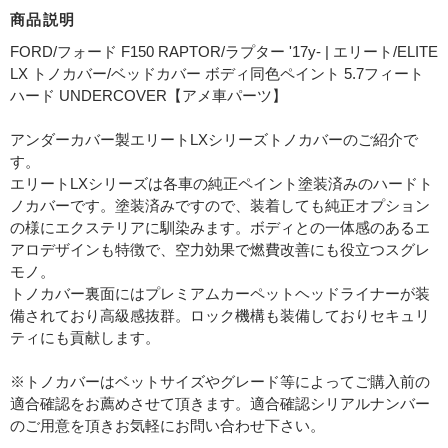
商品説明
FORD/フォード F150 RAPTOR/ラプター '17y- | エリート/ELITE
LX トノカバー/ベッドカバー ボディ同色ペイント 5.7フィート
ハード UNDERCOVER【アメ車パーツ】
アンダーカバー製エリートLXシリーズトノカバーのご紹介で
す。
エリートLXシリーズは各車の純正ペイント塗装済みのハードト
ノカバーです。塗装済みですので、装着しても純正オプション
の様にエクステリアに馴染みます。ボディとの一体感のあるエ
アロデザインも特徴で、空力効果で燃費改善にも役立つスグレ
モノ。
トノカバー裏面にはプレミアムカーペットヘッドライナーが装
備されており高級感抜群。ロック機構も装備しておりセキュリ
ティにも貢献します。
※トノカバーはベットサイズやグレード等によってご購入前の
適合確認をお薦めさせて頂きます。適合確認シリアルナンバー
のご用意を頂きお気軽にお問い合わせ下さい。