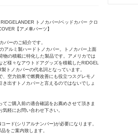
- | RIDGELANDER トノカバー/ベッドカバー クロ
RCOVER【アメ車パーツ】
トノカバーのご紹介です。
上げのアルミ製ハードトノカバー。トノカバー上面
、荷物の積載に特化した製品です。アメリカでは
ど様々なアウトドアグッズを積載したRIDGEL
VER製トノカバーの代名詞となっています。
で、空力効果で燃費改善にも役立つスグレモノ
引き出すトノカバーと言えるのではないでしょ
ってご購入前の適合確認をお薦めさせて頂きま
お気軽にお問い合わせ下さい。
Eメー
プライバ
Nコード(シリアルナンバー)が必要になります。
部品をご案内致します。