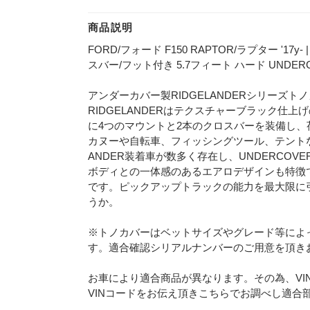
商品説明
FORD/フォード F150 RAPTOR/ラプター '17y
スバー/フット付き 5.7フィート ハード UNDE
アンダーカバー製RIDGELANDERシリーズ
RIDGELANDERはテクスチャーブラック仕
に4つのマウントと2本のクロスバーを装備し
カヌーや自転車、フィッシングツール、テントな
ANDER装着車が数多く存在し、UNDERCO
ボディとの一体感のあるエアロデザインも特徴
です。ピックアップトラックの能力を最大限に
うか。
※トノカバーはベットサイズやグレード等によ
す。適合確認シリアルナンバーのご用意を頂き
お車により適合商品が異なります。その為、VI
VINコードをお伝え頂きこちらでお調べし適合