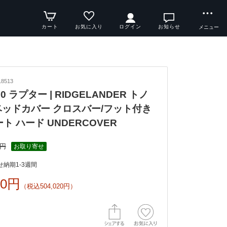
カート
お気に入り
ログイン
お知らせ
メニュー
8513
150 ラプター | RIDGELANDER トノ
ベッドカバー クロスバー/フット付き
ート ハード UNDERCOVER
1円
お取り寄せ
納期1-3週間
00円
（税込504,020円）