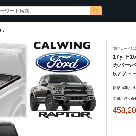
リア
[商品コード ] 11
17y- F
カバー/
5.7フィ
価格 509,09
本国お取り寄せ
458,2