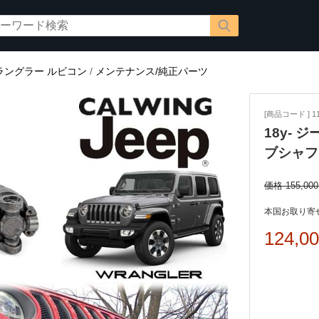
ラングラー ルビコン
/
メンテナンス/純正パーツ
[商品コード ] 11
18y- 
ブシャフ
価格 155,00
本国お取り寄せ
124,0