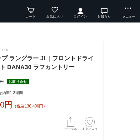
カート
お気に入り
ログイン
お知らせ
メニュー
8950
ジープ ラングラー JL | フロントドライ
ト DANA30 ラフカントリー
0円
お取り寄せ
納期1-3週間
00円
（税込136,400円）