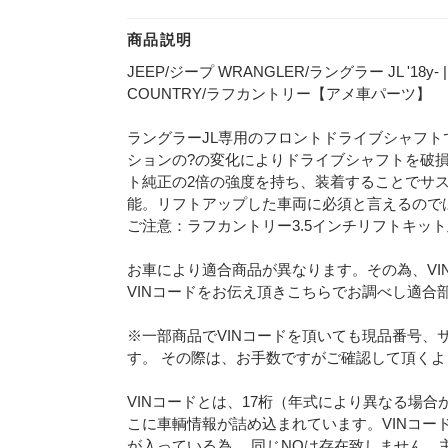
商品説明
JEEP/ジープ WRANGLER/ラングラー JL '18
COUNTRY/ラフカントリー【アメ車パーツ】
ラングラーJL専用のフロントドライブシャフト
ションの?の変化によりドライブシャフトを破
ト純正の2倍の強度を持ち、装着することでサ
能。リフトアップした車両に必須と言えるので
ご注意：ラフカントリー3.5インチリフトキット
お車により適合商品が異なります。その為、VI
VINコードをお伝え頂きこちらでお調べし適合
※一部商品でVINコードを頂いても現品番号、
す。 その際は、お手数ですがご確認して頂く
VINコードとは、17桁（年式により異なる場
こに車輌情報が詰め込まれています。VINコー
が入っている為、 同じNOは存在致しません。