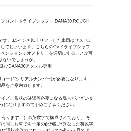
y- | フロントドライブシャフト DANA30 ROUGH
です。3.5インチ以上リフトした車両はサスペン
損してしまいます。こちらのCVドライブシャフ
スペンションジオメトリーを適切にすることが可
はないでしょうか。
及びDANA30アクスル専用
Nコード(シリアルナンバー)が必要になります。
部品をご案内致します。
Eメー
サイズ、形状の確認等必要になる場合がございま
ようになりますので予めご了承ください。
プライバ
合が有ります。）の英数字で構成されており、 そ
ドは同じお車でも一定の配列以外異なった英数字
主に運転席側のフロントガラスを外から見て頂