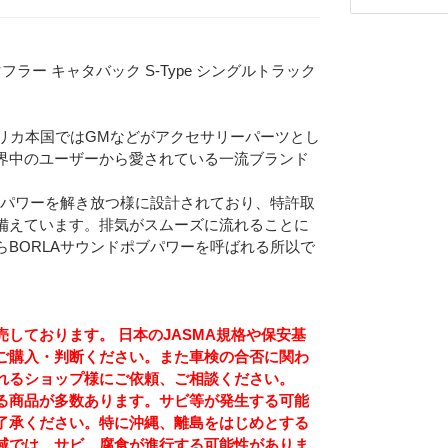
マフラー キャタバック S-Type シングルトラック
メリカ本国ではGMなどがアクセサリーパーツとし
界中のユーザーから愛されている一流ブランド
つパワーを解き放つ様に設計されており、特許取
備えています。排気がスムーズに流れることに
BORLAサウンドポブパワーを呼ばれる所以で
しております。 日本のJASMA規格や保安基
ご購入・判断ください。また車検の合否に関わ
Eメー
れるショップ様にご依頼、ご相談ください。
プライバ
る商品が多数あります。サビ等が発生する可能
了承ください。特に沖縄、離島をはじめとする
域では、サビ、腐食が進行する可能性がありま