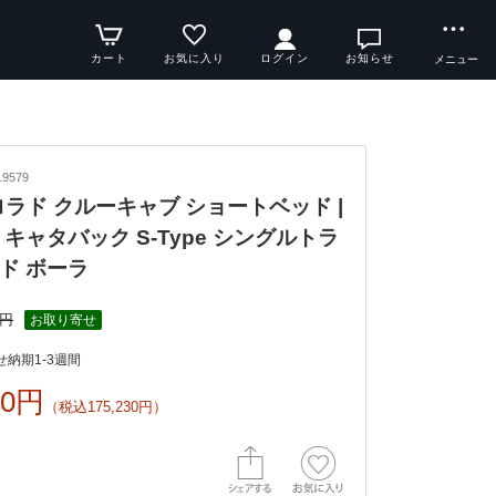
カート
お気に入り
ログイン
お知らせ
メニュー
9579
コロラド クルーキャブ ショートベッド |
キャタバック S-Type シングルトラ
ド ボーラ
1円
お取り寄せ
納期1-3週間
00円
（税込175,230円）