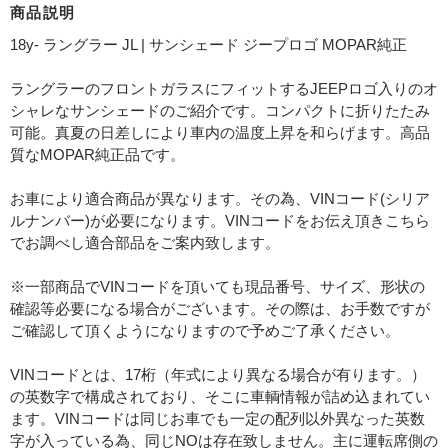
商品説明
18y- ラングラー JL | サンシェード ジープロゴ MOPAR純正
ラングラーのフロントガラスにフィットするJEEPロゴ入りのオ
シャレなサンシェードのご紹介です。コンパクトに折りたたみ
可能。真夏の日差しにより車内の温度上昇を和らげます。高品
質なMOPAR純正品です。
お車により適合商品が異なります。その為、VINコード(シリア
ルナンバー)が必要になります。VINコードをお伝え頂きこちら
でお調べし適合部品をご案内致します。
※一部商品でVINコードを頂いても現品番号、サイズ、形状の
確認等必要になる場合がございます。その際は、お手数ですが
ご確認して頂くようになりますので予めご了承ください。
VINコードとは、17桁（年式により異なる場合が有ります。）
の英数字で構成されており、そこに車輌情報が詰め込まれてい
ます。VINコードは同じお車でも一定の配列以外異なった英数
字が入っている為、同じNOは存在致しません。主に運転席側の