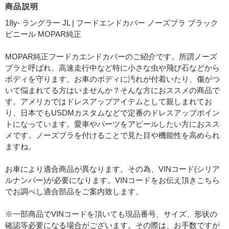
商品説明
18y- ラングラー JL | フードエンドカバー ノーズブラ ブラック
ビニール MOPAR純正
MOPAR純正フードカエンドカバーのご紹介です。所謂ノーズ
ブラと呼ばれ、高速走行中など特に小さな虫や飛び石などから
ボディを守ります。お車のボディに汚れが付着いたり、傷がつ
いて悩まれてる方はいませんか？そんな方におススメの商品で
す。アメリカではドレスアップアイテムとして親しまれてお
り、日本でもUSDMカスタムなどで定番のドレスアップポイン
トになっています。愛車やパーツをアピールしたい方におスス
メです。ノーズブラを付けることで見た目や機能性を高められ
ますね。
お車により適合商品が異なります。その為、VINコード(シリア
ルナンバー)が必要になります。VINコードをお伝え頂きこちら
でお調べし適合部品をご案内致します。
※一部商品でVINコードを頂いても現品番号、サイズ、形状の
確認等必要になる場合がございます。その際は、お手数ですが