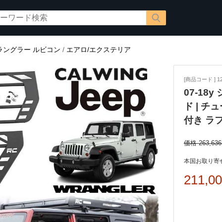
ラングラー ルビコン
/
エアロ/エクステリア
[商品コード ] 12
07-18
ド | 
付き ラ
価格 263,63
本国お取り寄せ
211,0