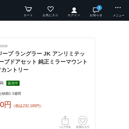
!
カート
お気に入り
ログイン
お知らせ
メニュー
0539
y ジープ ラングラー JK アンリミテッ
チューブドアセット 純正ミラーマウント
フカントリー
6円
販売中
納期1-3週間
00円
（税込232,100円）