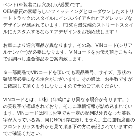
ベント(※装着には穴あけが必要)です。
OEM品質の素晴らしいフィッティングとローダウンしたストリ
ートトラックのスタイルにインスパイアされたアグレッシブな
デザインが施されています。F150を最先端のストリートスタイ
ルにカスタムするならエアデザインをお勧め致します！
お車により適合商品が異なります。その為、VINコード(シリア
ルナンバー)が必要になります。VINコードをお伝え頂きこちら
でお調べし適合部品をご案内致します。
※一部商品でVINコードを頂いても現品番号、サイズ、形状の
確認等必要になる場合がございます。その際は、お手数ですが
ご確認して頂くようになりますので予めご了承ください。
VINコードとは、17桁（年式により異なる場合が有ります。）
の英数字で構成されており、そこに車輌情報が詰め込まれてい
ます。VINコードは同じお車でも一定の配列以外異なった英数
字が入っている為、同じNOは存在致しません。主に運転席側の
フロントガラスを外から見て頂き下の方に表記されていますの
でご確認ください。