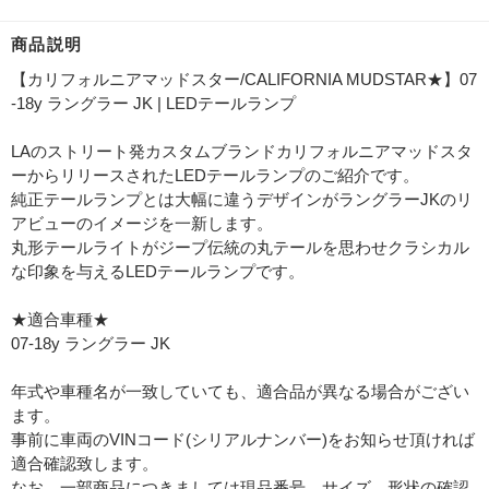
商品説明
【カリフォルニアマッドスター/CALIFORNIA MUDSTAR★】07
-18y ラングラー JK | LEDテールランプ
LAのストリート発カスタムブランドカリフォルニアマッドスタ
ーからリリースされたLEDテールランプのご紹介です。
純正テールランプとは大幅に違うデザインがラングラーJKのリ
アビューのイメージを一新します。
丸形テールライトがジープ伝統の丸テールを思わせクラシカル
な印象を与えるLEDテールランプです。
★適合車種★
07-18y ラングラー JK
年式や車種名が一致していても、適合品が異なる場合がござい
ます。
事前に車両のVINコード(シリアルナンバー)をお知らせ頂ければ
適合確認致します。
なお、一部商品につきましては現品番号、サイズ、形状の確認