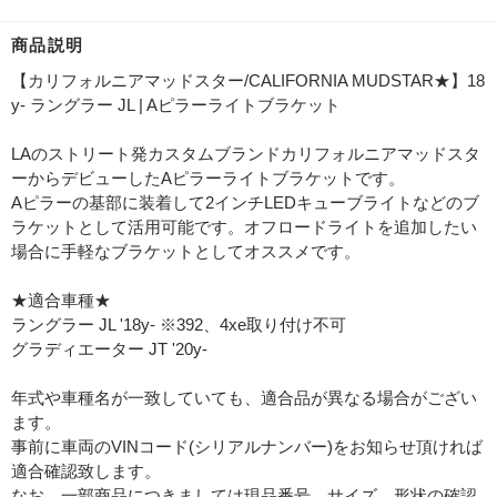
商品説明
【カリフォルニアマッドスター/CALIFORNIA MUDSTAR★】18
y- ラングラー JL | Aピラーライトブラケット
LAのストリート発カスタムブランドカリフォルニアマッドスタ
ーからデビューしたAピラーライトブラケットです。
Aピラーの基部に装着して2インチLEDキューブライトなどのブ
ラケットとして活用可能です。オフロードライトを追加したい
場合に手軽なブラケットとしてオススメです。
★適合車種★
ラングラー JL '18y- ※392、4xe取り付け不可
グラディエーター JT '20y-
年式や車種名が一致していても、適合品が異なる場合がござい
ます。
事前に車両のVINコード(シリアルナンバー)をお知らせ頂ければ
適合確認致します。
なお、一部商品につきましては現品番号、サイズ、形状の確認