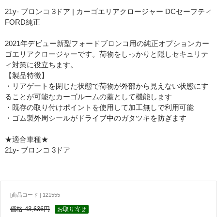
21y- ブロンコ 3ドア | カーゴエリアクロージャー DCセーフティ
FORD純正
2021年デビュー新型フォードブロンコ用の純正オプションカー
ゴエリアクロージャーです。荷物をしっかりと隠しセキュリテ
ィ対策に役立ちます。
【製品特徴】
・リアゲートを閉じた状態で荷物が外部から見えない状態にす
ることが可能なカーゴルームの蓋として機能します
・既存の取り付けポイントを使用して加工無しで利用可能
・ゴム製外周シールがドライブ中のガタツキを防ぎます
★適合車種★
21y- ブロンコ 3ドア
[商品コード ] 121555
価格 43,636円
お取り寄せ