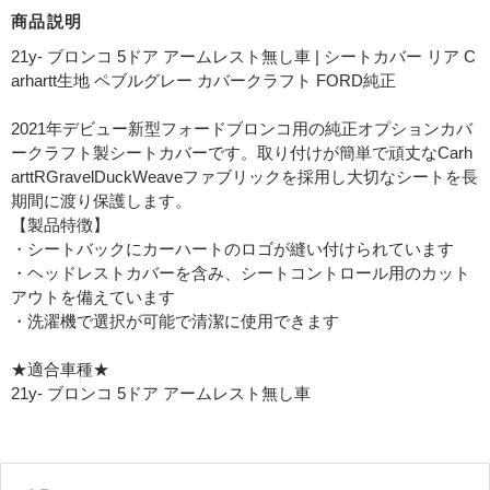
商品説明
21y- ブロンコ 5ドア アームレスト無し車 | シートカバー リア C
arhartt生地 ペブルグレー カバークラフト FORD純正
2021年デビュー新型フォードブロンコ用の純正オプションカバ
ークラフト製シートカバーです。取り付けが簡単で頑丈なCarh
arttRGravelDuckWeaveファブリックを採用し大切なシートを長
期間に渡り保護します。
【製品特徴】
・シートバックにカーハートのロゴが縫い付けられています
・ヘッドレストカバーを含み、シートコントロール用のカット
アウトを備えています
・洗濯機で選択が可能で清潔に使用できます
★適合車種★
21y- ブロンコ 5ドア アームレスト無し車