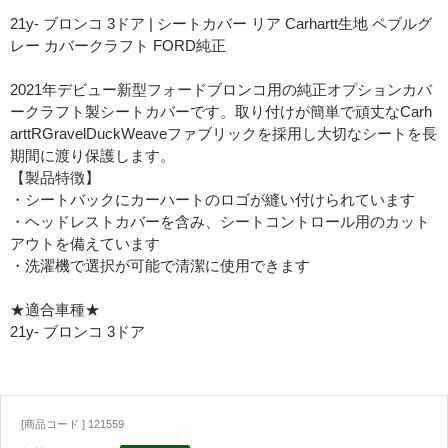
21y- ブロンコ 3ドア | シートカバー リア Carhartt生地 ペブルグ
レー カバークラフト FORD純正
2021年デビュー新型フォードブロンコ用の純正オプションカバ
ークラフト製シートカバーです。取り付けが簡単で頑丈なCarh
arttRGravelDuckWeaveファブリックを採用し大切なシートを長
期間に渡り保護します。
【製品特徴】
・シートバックにカーハートのロゴが縫い付けられています
・ヘッドレストカバーを含み、シートコントロール用のカット
アウトを備えています
・洗濯機で選択が可能で清潔に使用できます
★適合車種★
21y- ブロンコ 3ドア
[商品コード ] 121559