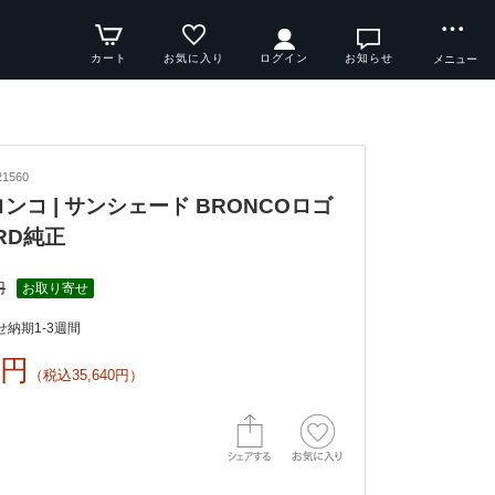
カート
お気に入り
ログイン
お知らせ
メニュー
1560
ブロンコ | サンシェード BRONCOロゴ
RD純正
円
お取り寄せ
納期1-3週間
0円
（税込35,640円）