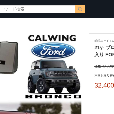
[商品コード ] 12
21y- 
入り FO
価格 40,500
本国お取り寄せ
32,40