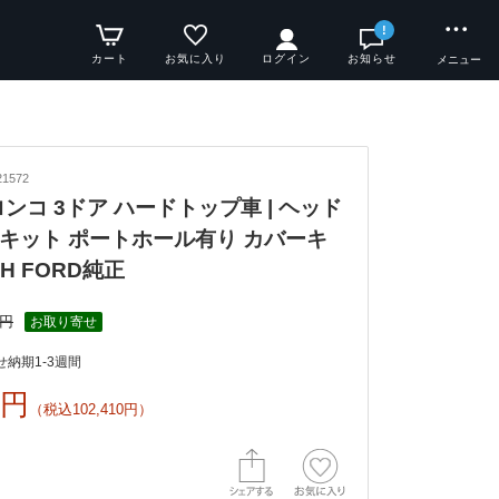
!
カート
お気に入り
ログイン
お知らせ
メニュー
1572
ブロンコ 3ドア ハードトップ車 | ヘッド
キット ポートホール有り カバーキ
H FORD純正
4円
お取り寄せ
納期1-3週間
0円
（税込102,410円）