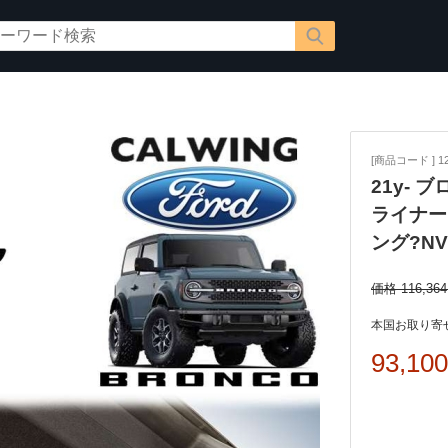
[商品コード ] 12
21y- 
ライナー
ング?NV
価格 116,36
本国お取り寄せ
93,10