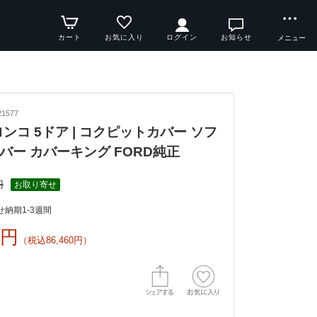
カート
お気に入り
ログイン
お知らせ
メニュー
1577
ブロンコ 5ドア | コクピットカバー ソフ
バー カバーキング FORD純正
円
お取り寄せ
納期1-3週間
0円
（税込86,460円）