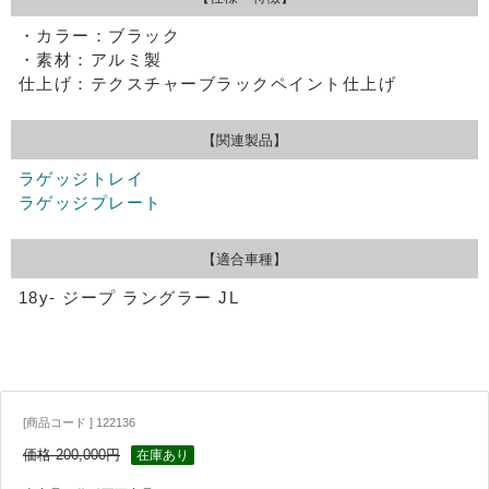
・カラー：ブラック
・素材：アルミ製
仕上げ：テクスチャーブラックペイント仕上げ
【関連製品】
ラゲッジトレイ
ラゲッジプレート
【適合車種】
18y- ジープ ラングラー JL
[商品コード ] 122136
価格 200,000円
在庫あり