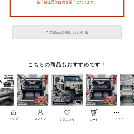
当日発送受付は次営業日となります。
この商品を問い合わせる
必須
こちらの商品もおすすめです！
必須
必須
トップ
ログイン
メニュー
お気に入り
カート