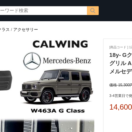
クラス
/
アクセサリー
[商品コード ] 12
18y- 
グリル 
メルセデ
価格 15,300
3-4営業日で
14,60