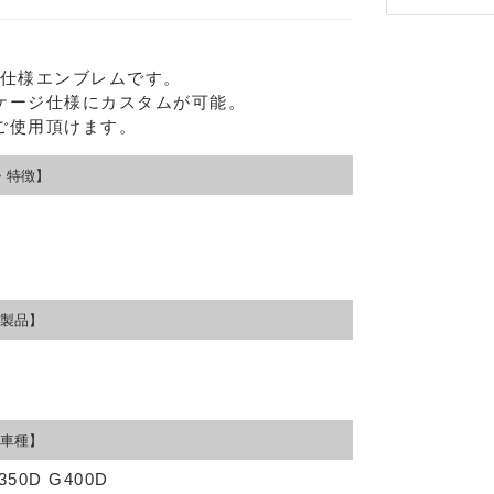
ジ仕様エンブレムです。
ケージ仕様にカスタムが可能。
ご使用頂けます。
・特徴】
製品】
Eメー
プライバ
車種】
350D G400D