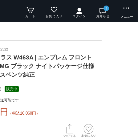
!
カート
お気に入り
ログイン
お知らせ
メニュー
2322
Gクラス W463A | エンブレム フロント
AMG ブラック ナイトパッケージ仕様
スベンツ純正
円
販売中
発送可能です
0円
（税込16,060円）