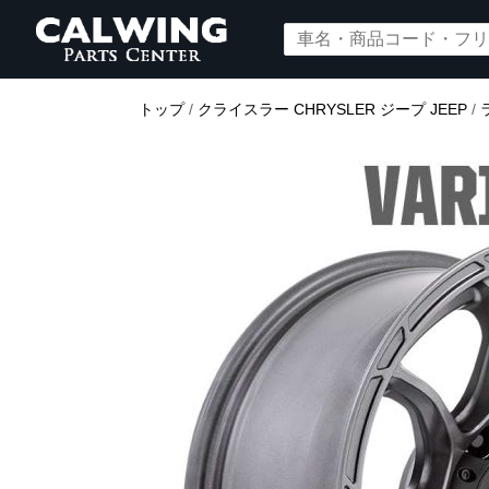
トップ
/
クライスラー CHRYSLER ジープ JEEP
/