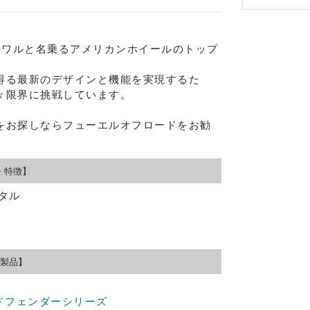
らのワルと名乗るアメリカンホイールのトップ
得る最新のデザインと機能を実現するた
々限界に挑戦しています。
をお探しならフューエルオフロードをお勧
・特徴】
メタル
Eメー
製品】
プライバ
ドフェンダーシリーズ