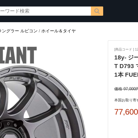
ラングラー ルビコン
/
ホイール＆タイヤ
[商品コード ] 12
18y- ジ
T D793
1本 FU
価格 97,000
本国お取り寄せ
77,60