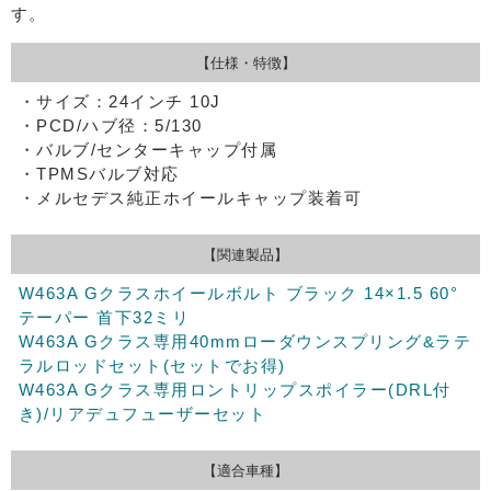
す。
【仕様・特徴】
・サイズ：24インチ 10J
・PCD/ハブ径：5/130
・バルブ/センターキャップ付属
・TPMSバルブ対応
・メルセデス純正ホイールキャップ装着可
【関連製品】
W463A Gクラスホイールボルト ブラック 14×1.5 60°
テーパー 首下32ミリ
W463A Gクラス専用40mmローダウンスプリング&ラテ
ラルロッドセット(セットでお得)
W463A Gクラス専用ロントリップスポイラー(DRL付
き)/リアデュフューザーセット
【適合車種】