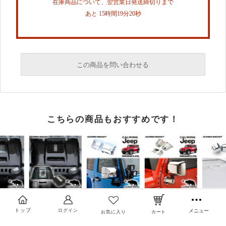
在庫商品について、翌営業日発送締切りまで
あと 15時間19分19秒
この商品を問い合わせる
必須
こちらの商品もおすすめです！
必須
必須
トップ
ログイン
メニュー
お気に入り
カート