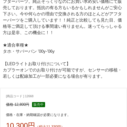
フターパーツ。純正そっくりなのにお買い求め安い価格にて販
売しております。抵抗の有る方もいるかもしれませんがご安心
下さい。今や何らかの理由で交換される方のほとんどがアフタ
ーパーツをご購入しています！！純正と比較しても見た目、価
格等ご満足して頂ける事間違い有りません。迷ってらっしゃる
方は是非、この機会に！！
★適合車種★
タホ・サバーバン '00y-'06y
【LEDライトお取り付けについて】
カプラーオンでのお取り付けが可能ですが、センサーの移植・
若しくは配線加工が一部必要になる場合が有ります。
[商品コード ] 12668
価格 12,800円
販売中
価格・在庫・納期確認が必要になります。
10,300円
（税込11,330円）