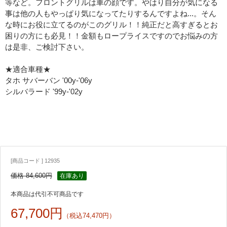
等など。フロントグリルは車の顔です。やはり自分が気になる
事は他の人もやっぱり気になってたりするんですよね...。そん
な時にお役に立てるのがこのグリル！！純正だと高すぎるとお
困りの方にも必見！！金額もロープライスですのでお悩みの方
は是非、ご検討下さい。
★適合車種★
タホ サバーバン '00y-'06y
シルバラード '99y-'02y
[商品コード ] 12935
価格 84,600円
在庫あり
本商品は代引不可商品です
67,700円
（税込74,470円）