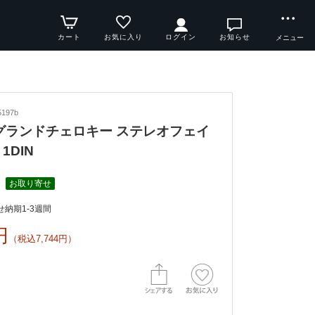
カート
お気に入り
ログイン
お知らせ
メニュー
197b
4y グランドチェロキー ステレオフェイ
1DIN
お取り寄せ
納期1-3週間
円
（税込7,744円）