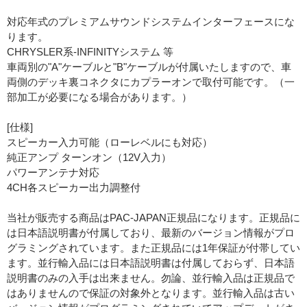
対応年式のプレミアムサウンドシステムインターフェースにな
ります。
CHRYSLER系-INFINITYシステム 等
車両別の"A"ケーブルと"B"ケーブルが付属いたしますので、車
両側のデッキ裏コネクタにカプラーオンで取付可能です。（一
部加工が必要になる場合があります。）
[仕様]
スピーカー入力可能（ローレベルにも対応）
純正アンプ ターンオン（12V入力）
パワーアンテナ対応
4CH各スピーカー出力調整付
当社が販売する商品はPAC-JAPAN正規品になります。正規品に
は日本語説明書が付属しており、最新のバージョン情報がプロ
グラミングされています。また正規品には1年保証が付帯してい
ます。並行輸入品には日本語説明書は付属しておらず、日本語
説明書のみの入手は出来ません。勿論、並行輸入品は正規品で
はありませんので保証の対象外となります。並行輸入品は古い