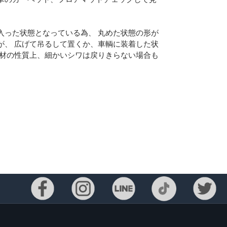
入った状態となっている為、 丸めた状態の形が
が、 広げて吊るして置くか、車輌に装着した状
素材の性質上、細かいシワは戻りきらない場合も
Eメー
プライバ