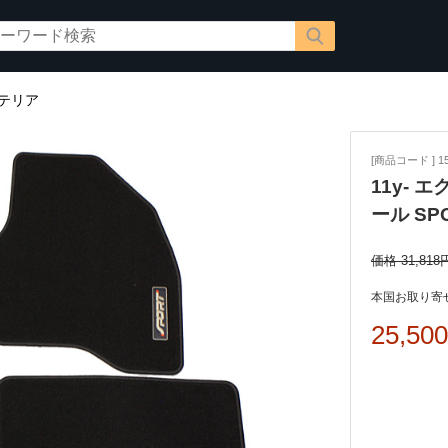
テリア
[商品コード ] 15
11y-
ール SP
価格 31,818
本国お取り寄せ
25,50