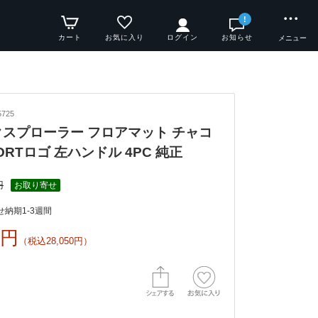
!
カート
お気に入り
ログイン
お知らせ
メニュー
725
 エクスプローラー フロアマット チャコ
ORTロゴ 左ハンドル 4PC 純正
円
お取り寄せ
納期1-3週間
0円
（税込28,050円）