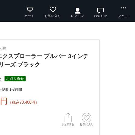
カート
お気に入り
ログイン
お知らせ
メニュー
810
y エクスプローラー ブルバー 3インチ
 アリーズ ブラック
円
お取り寄せ
納期1-3週間
0円
（税込70,400円）