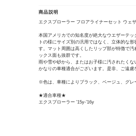
商品説明
エクスプローラー フロアライナーセット ウェザーテック/W
本国アメリカでの知名度が絶大なウエザーテッ
トの様にサイズ別の汎用ではなく、立体的な形
す。マット周囲は高くしたリップ部が特徴で汚
ックス面も抜群です。
雨や雪や砂から、またはお子様に汚されたくな
かなりの車種適合がございます。是非、ご遠慮
※色は、車種によりブラック、ベージュ、グレ
★適合車種★
エクスプローラー '15y-'16y