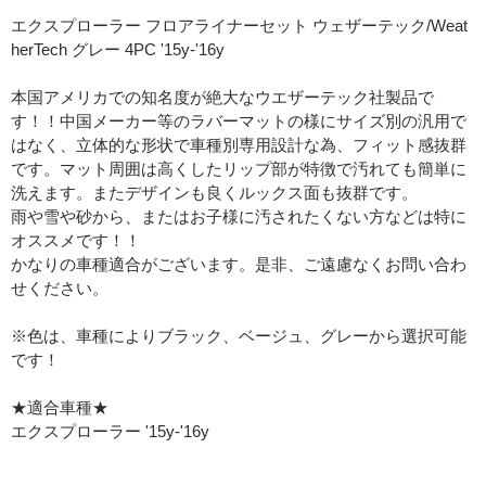
エクスプローラー フロアライナーセット ウェザーテック/Weat
herTech グレー 4PC '15y-'16y
本国アメリカでの知名度が絶大なウエザーテック社製品で
す！！中国メーカー等のラバーマットの様にサイズ別の汎用で
はなく、立体的な形状で車種別専用設計な為、フィット感抜群
です。マット周囲は高くしたリップ部が特徴で汚れても簡単に
洗えます。またデザインも良くルックス面も抜群です。
雨や雪や砂から、またはお子様に汚されたくない方などは特に
オススメです！！
かなりの車種適合がございます。是非、ご遠慮なくお問い合わ
せください。
※色は、車種によりブラック、ベージュ、グレーから選択可能
です！
★適合車種★
エクスプローラー '15y-'16y