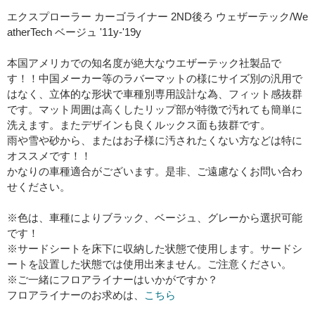
エクスプローラー カーゴライナー 2ND後ろ ウェザーテック/We
atherTech ベージュ '11y-'19y
本国アメリカでの知名度が絶大なウエザーテック社製品で
す！！中国メーカー等のラバーマットの様にサイズ別の汎用で
はなく、立体的な形状で車種別専用設計な為、フィット感抜群
です。マット周囲は高くしたリップ部が特徴で汚れても簡単に
洗えます。またデザインも良くルックス面も抜群です。
雨や雪や砂から、またはお子様に汚されたくない方などは特に
オススメです！！
かなりの車種適合がございます。是非、ご遠慮なくお問い合わ
せください。
※色は、車種によりブラック、ベージュ、グレーから選択可能
です！
※サードシートを床下に収納した状態で使用します。サードシ
ートを設置した状態では使用出来ません。ご注意ください。
※ご一緒にフロアライナーはいかがですか？
フロアライナーのお求めは、
こちら