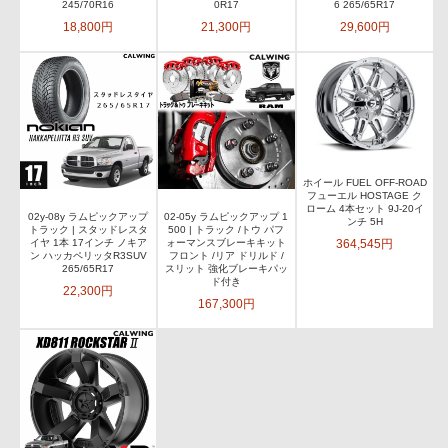
245/70R16
0R17
6 265/65R17
18,800円
21,300円
29,600円
ホイール FUEL OFF-ROAD
フューエル HOSTAGE ク
ローム 4本セット 9J-20イ
02y-08y ラムピックアップ
02-05y ラムピックアップ 1
ンチ 5H
トラック | スタッドレスタ
500 | トラック /トウ パフ
364,545円
イヤ 1本 17インチ ノキア
ォーマンスブレーキキット
ン ハッカペリッタR3SUV
フロント /リア ドリルド /
265/65R17
スリット 強化ブレーキパッ
ド付き
22,300円
167,300円