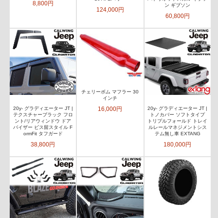
8,800円
ン ギブソン
124,000円
60,800円
チェリーボム マフラー 30
インチ
16,000円
20y- グラディエーター JT |
20y- グラディエーター JT |
テクスチャーブラック フロ
トノカバー ソフトタイプ
ント/リアウィンドウ ドア
トリプルフォールド トレイ
バイザー ビス留スタイル F
ルレールマネジメントシス
ormFit タフガード
テム無し車 EXTANG
38,800円
180,000円