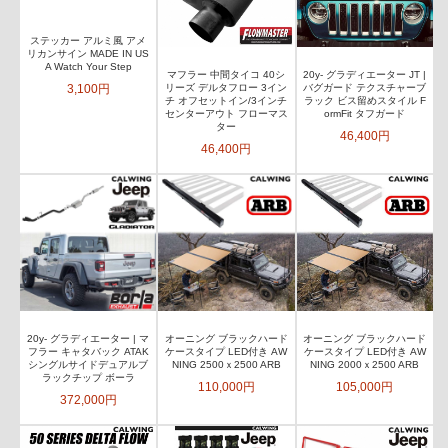
ステッカー アルミ風 アメ
リカンサイン MADE IN US
A Watch Your Step
マフラー 中間タイコ 40シ
20y- グラディエーター JT |
3,100円
リーズ デルタフロー 3イン
バグガード テクスチャーブ
チ オフセットイン/3インチ
ラック ビス留めスタイル F
センターアウト フローマス
ormFit タフガード
ター
46,400円
46,400円
20y- グラディエーター | マ
オーニング ブラックハード
オーニング ブラックハード
フラー キャタバック ATAK
ケースタイプ LED付き AW
ケースタイプ LED付き AW
シングルサイドデュアルブ
NING 2500ｘ2500 ARB
NING 2000ｘ2500 ARB
ラックチップ ボーラ
110,000円
105,000円
372,000円