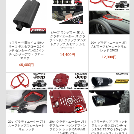
ジープ ラングラー JK JL
グラディエーター JT グラ
ブハンドルグリップ アシス
マフラー 中間タイコ 50シ
20y- グラディエーター JT |
トグリップ カモフラ カモ
リーズ デルタフロー 2.5イ
Aピラースピーカートリム
フラージュ
ンチ センターイン/2.5イン
レッド 2PCS
14,400円
チ センターアウト フロー
12,000円
マスター
46,400円
20y- グラディエーター JT |
20y- グラディエーター JT |
マフラーチップ ブラックセ
ルーフトップスピーカート
デフカバー マシンドフィン
ラミック 長さ12インチ イ
リム レッド
フロント レッド DANA M2
ン2.5-2.75 アウト5インチ
10 AFEパワー
パトリオットスカル ギブソ