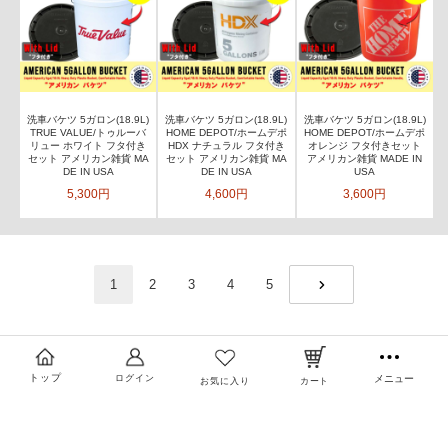
洗車バケツ 5ガロン(18.9L)
洗車バケツ 5ガロン(18.9L)
洗車バケツ 5ガロン(18.9L)
TRUE VALUE/トゥルーバ
HOME DEPOT/ホームデポ
HOME DEPOT/ホームデポ
リュー ホワイト フタ付き
HDX ナチュラル フタ付き
オレンジ フタ付きセット
セット アメリカン雑貨 MA
セット アメリカン雑貨 MA
アメリカン雑貨 MADE IN
DE IN USA
DE IN USA
USA
5,300円
4,600円
3,600円
1
2
3
4
5
NEXT
トップ
ログイン
メニュー
お気に入り
カート