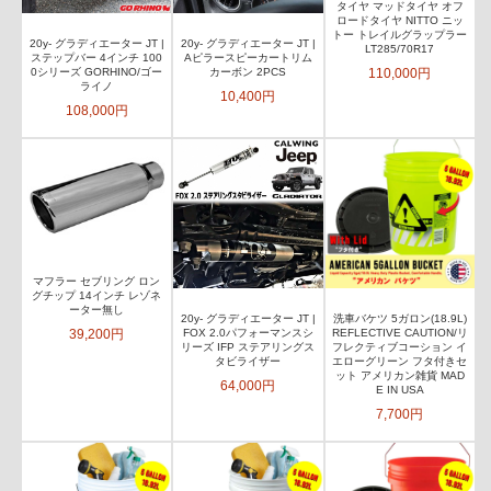
タイヤ マッドタイヤ オフ
ロードタイヤ NITTO ニッ
トー トレイルグラップラー
20y- グラディエーター JT |
20y- グラディエーター JT |
LT285/70R17
ステップバー 4インチ 100
Aピラースピーカートリム
110,000円
0シリーズ GORHINO/ゴー
カーボン 2PCS
ライノ
10,400円
108,000円
マフラー セブリング ロン
グチップ 14インチ レゾネ
ーター無し
20y- グラディエーター JT |
洗車バケツ 5ガロン(18.9L)
39,200円
FOX 2.0パフォーマンスシ
REFLECTIVE CAUTION/リ
リーズ IFP ステアリングス
フレクティブコーション イ
タビライザー
エローグリーン フタ付きセ
ット アメリカン雑貨 MAD
64,000円
E IN USA
7,700円