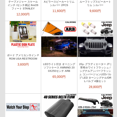
テープメジャー スケール
Aピラースピーカートリム
ルーフトップスピーカート
インチ /センチ表記 8m/26
シルバー 2PCS
リム シルバー
フィート STANLEY
11,600円
9,600円
12,000円
ボード アメリカンサイン F
ROM USA RESTROOM
3,600円
LEDライト付き オーニング
20y- グラディエーター JT |
ソフトケース AWNING 20
常時ホワイトフラッシュ /
0X250センチ ARB
シグナルアンバーフラッシ
ュ コンバージョンLEDバル
65,000円
ブ LED ターンシグナル/DR
Lバルブ 4個セット
28,800円